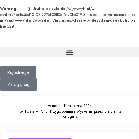
Warning
: touch(): Unable to create file /var/www/html/wp-
content//fonts/a5d10c30a2225b08ff05a5e93be019f3.css because Permission denied
in
/var/www/html/wp-admin/includes/class-wp-filesystem-direct.php
on
line
529
Rejestracja
Zaloguj się
Home
Piłka nożna 2024
Polska w Porto: Przygotowania i Wyzwania przed Starciem z
Portugalią