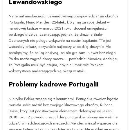
Lewandowskiego
Na temat nieobecności Lewandowskiego wypowiedział się obrońca
Portugalii, Nuno Mendes. 22-latek, który ma za sobą debiut w
narodowej kadrze w marcu 2021 roku, docenił umiejętności
polskiego strzelca, zaznaczając jednak, że drużyna Biało-
Czerwonych nie polega wyłącznie na swoim kapitanie. “To jest
wspaniały piłkarz, oczywiście najlepszy w polskiej drużynie. Ale
pamiętajmy, że oni są drużyną, on nie gra sam. Nawet bez niego
Polska może zagrać dobry mecz» – powiedział Mendes, dodając,
że Portugalia musi być czujna, aby nie umożliwić Polakom
wykorzystania nadarzających się okazji w ataku.
Problemy kadrowe Portugalii
Nie tylko Polska zmaga się z kontuzjami. Portugalia również będzie
musiała sobie radzić bez swojego kluczowego obrońcy, Rubena
Diasa, który jest podstawowym elementem defensywy od jesieni
2018 roku. Z powodu urazu, lider portugalskiej obrony nie weźmie
udziału w nadchodzących meczach. Mendes wyraził wsparcie dla
swojego kolegi: «Tak, to nasz lider w obronie. Ale w składzie mamy