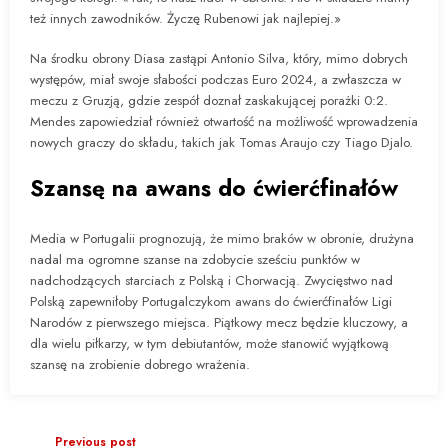
też innych zawodników. Życzę Rubenowi jak najlepiej.»
Na środku obrony Diasa zastąpi Antonio Silva, który, mimo dobrych
występów, miał swoje słabości podczas Euro 2024, a zwłaszcza w
meczu z Gruzją, gdzie zespół doznał zaskakującej porażki 0:2.
Mendes zapowiedział również otwartość na możliwość wprowadzenia
nowych graczy do składu, takich jak Tomas Araujo czy Tiago Djalo.
Szansę na awans do ćwierćfinałów
Media w Portugalii prognozują, że mimo braków w obronie, drużyna
nadal ma ogromne szanse na zdobycie sześciu punktów w
nadchodzących starciach z Polską i Chorwacją. Zwycięstwo nad
Polską zapewniłoby Portugalczykom awans do ćwierćfinałów Ligi
Narodów z pierwszego miejsca. Piątkowy mecz będzie kluczowy, a
dla wielu piłkarzy, w tym debiutantów, może stanowić wyjątkową
szansę na zrobienie dobrego wrażenia.
Previous post