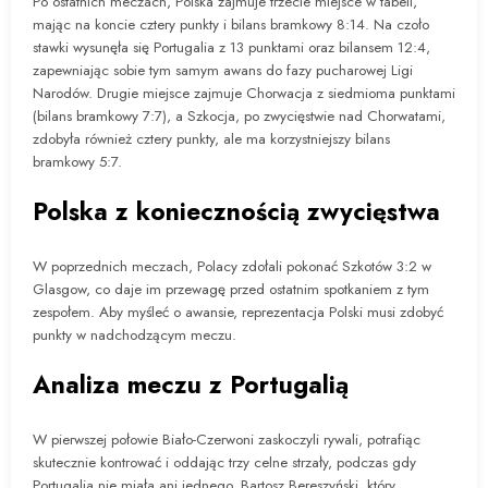
Po ostatnich meczach, Polska zajmuje trzecie miejsce w tabeli,
mając na koncie cztery punkty i bilans bramkowy 8:14. Na czoło
stawki wysunęła się Portugalia z 13 punktami oraz bilansem 12:4,
zapewniając sobie tym samym awans do fazy pucharowej Ligi
Narodów. Drugie miejsce zajmuje Chorwacja z siedmioma punktami
(bilans bramkowy 7:7), a Szkocja, po zwycięstwie nad Chorwatami,
zdobyła również cztery punkty, ale ma korzystniejszy bilans
bramkowy 5:7.
Polska z koniecznością zwycięstwa
W poprzednich meczach, Polacy zdołali pokonać Szkotów 3:2 w
Glasgow, co daje im przewagę przed ostatnim spotkaniem z tym
zespołem. Aby myśleć o awansie, reprezentacja Polski musi zdobyć
punkty w nadchodzącym meczu.
Analiza meczu z Portugalią
W pierwszej połowie Biało-Czerwoni zaskoczyli rywali, potrafiąc
skutecznie kontrować i oddając trzy celne strzały, podczas gdy
Portugalia nie miała ani jednego. Bartosz Bereszyński, który