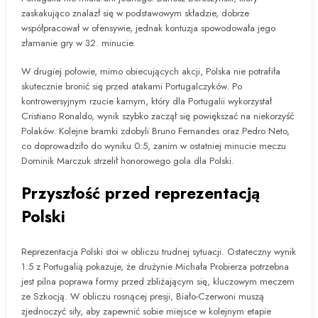
zaskakująco znalazł się w podstawowym składzie, dobrze
współpracował w ofensywie, jednak kontuzja spowodowała jego
złamanie gry w 32. minucie.
W drugiej połowie, mimo obiecujących akcji, Polska nie potrafiła
skutecznie bronić się przed atakami Portugalczyków. Po
kontrowersyjnym rzucie karnym, który dla Portugalii wykorzystał
Cristiano Ronaldo, wynik szybko zaczął się powiększać na niekorzyść
Polaków. Kolejne bramki zdobyli Bruno Fernandes oraz Pedro Neto,
co doprowadziło do wyniku 0:5, zanim w ostatniej minucie meczu
Dominik Marczuk strzelił honorowego gola dla Polski.
Przyszłość przed reprezentacją
Polski
Reprezentacja Polski stoi w obliczu trudnej sytuacji. Ostateczny wynik
1:5 z Portugalią pokazuje, że drużynie Michała Probierza potrzebna
jest pilna poprawa formy przed zbliżającym się, kluczowym meczem
ze Szkocją. W obliczu rosnącej presji, Biało-Czerwoni muszą
zjednoczyć siły, aby zapewnić sobie miejsce w kolejnym etapie