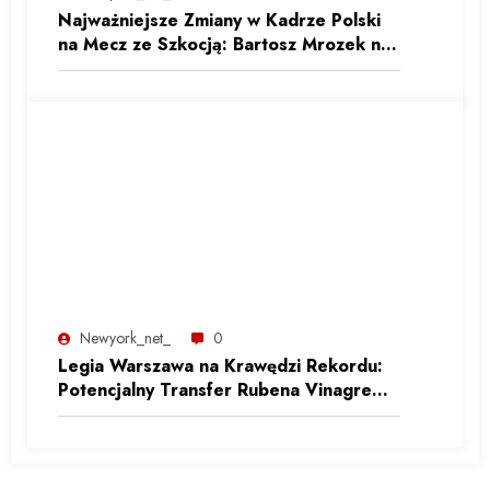
Najważniejsze Zmiany w Kadrze Polski
na Mecz ze Szkocją: Bartosz Mrozek na
Trybunach
Newyork_net_
0
Legia Warszawa na Krawędzi Rekordu:
Potencjalny Transfer Rubena Vinagre
Może Zmienić Polską Ekstraklasę