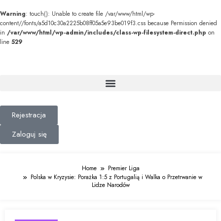
Warning
: touch(): Unable to create file /var/www/html/wp-
content//fonts/a5d10c30a2225b08ff05a5e93be019f3.css because Permission denied
in
/var/www/html/wp-admin/includes/class-wp-filesystem-direct.php
on
line
529
Rejestracja
Zaloguj się
Home
Premier Liga
Polska w Kryzysie: Porażka 1:5 z Portugalią i Walka o Przetrwanie w
Lidze Narodów