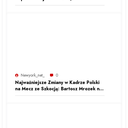
Selekcjonera
Newyork_net_
0
Najważniejsze Zmiany w Kadrze Polski
na Mecz ze Szkocją: Bartosz Mrozek na
Trybunach