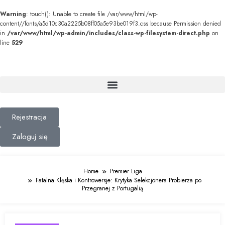
Warning
: touch(): Unable to create file /var/www/html/wp-
content//fonts/a5d10c30a2225b08ff05a5e93be019f3.css because Permission denied
in
/var/www/html/wp-admin/includes/class-wp-filesystem-direct.php
on
line
529
Rejestracja
Zaloguj się
Home
Premier Liga
Fatalna Klęska i Kontrowersje: Krytyka Selekcjonera Probierza po
Przegranej z Portugalią