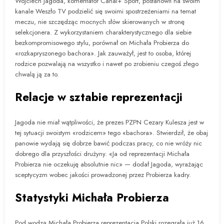
Wojciech Jagoda, komentator Canal+ Sport, postanowił na swoim
kanale Weszło TV podzielić się swoimi spostrzeżeniami na temat
meczu, nie szczędząc mocnych słów skierowanych w stronę
selekcjonera. Z wykorzystaniem charakterystycznego dla siebie
bezkompromisowego stylu, porównał on Michała Probierza do
«rozkapryszonego bachora». Jak zauważył, jest to osoba, której
rodzice pozwalają na wszystko i nawet po zrobieniu czegoś złego
chwalą ją za to.
Relacje w sztabie reprezentacji
Jagoda nie miał wątpliwości, że prezes PZPN Cezary Kulesza jest w
tej sytuacji swoistym «rodzicem» tego «bachora». Stwierdził, że obaj
panowie wydają się dobrze bawić podczas pracy, co nie wróży nic
dobrego dla przyszłości drużyny. «Ja od reprezentacji Michała
Probierza nie oczekuję absolutnie nic» — dodał Jagoda, wyrażając
sceptycyzm wobec jakości prowadzonej przez Probierza kadry.
Statystyki Michała Probierza
Pod wodzą Michała Probierza reprezentacja Polski rozegrała już 16