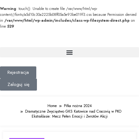
Warning
: touch(): Unable to create file /var/www/html/wp-
content//fonts/a5d10c30a2225b08ff05a5e93be019f3.css because Permission denied
in
/var/www/html/wp-admin/includes/class-wp-filesystem-direct.php
on
line
529
Rejestracja
Zaloguj się
Home
Piłka nożna 2024
Dramatyczne Zwycięstwo GKS Katowice nad Cracovią w PKO
Ekstraklasie: Mecz Pełen Emocji i Zwrotów Akcji