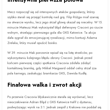
Mecz rozpoczął się od intensywnych ataków gospodarzy, którzy
szybko starali się przejąć kontrolę nad grą. Filip Różga miał szansę
na otwarcie wyniku, lecz jego strzał głową okazał się niecelny. W 15.
minucie Mateusz Mak wykorzystał błąd defensywy Cracovii po rzucie
wolnym, strzelając pierwszego gola dla GKS Katowice. Ta akcja
dała sygnał do emocjonującej rywalizacji, mimo kontuzji Adama
Zrelaka, który musiał opuścić boisko.
W 39. minucie Mak ponownie wpisał się na listę strzelców, po
wykorzystaniu kolejnego błędu obrony Cracovii. Jednak przed
końcem pierwszej części spotkania Cracovia zdołała zdobyć
kontaktową bramkę, gdy Mikkel Maigaard oddał celny strzał zza
pola karnego, zaskakując bramkarza GKS, Dawida Kudłę.
Finałowa walka i zwrot akcji
Po przerwie Cracovia błyskawicznie starała się wyrównać, lecz
nieoczekiwanie Adrian Błąd z GKS Katowice trafił z dystansu,
podwyższając wynik na 3:1. Jednak zespół z Krakowa nie poddał się.