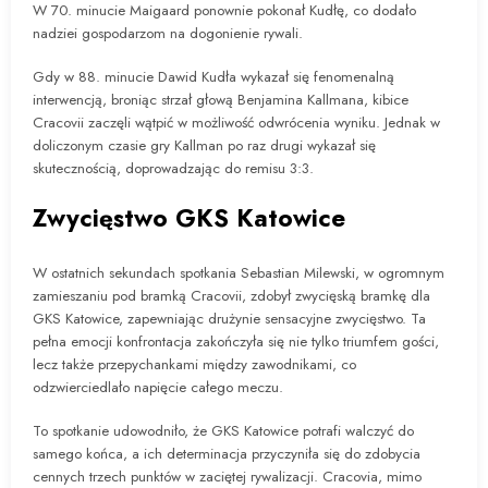
W 70. minucie Maigaard ponownie pokonał Kudłę, co dodało
nadziei gospodarzom na dogonienie rywali.
Gdy w 88. minucie Dawid Kudła wykazał się fenomenalną
interwencją, broniąc strzał głową Benjamina Kallmana, kibice
Cracovii zaczęli wątpić w możliwość odwrócenia wyniku. Jednak w
doliczonym czasie gry Kallman po raz drugi wykazał się
skutecznością, doprowadzając do remisu 3:3.
Zwycięstwo GKS Katowice
W ostatnich sekundach spotkania Sebastian Milewski, w ogromnym
zamieszaniu pod bramką Cracovii, zdobył zwycięską bramkę dla
GKS Katowice, zapewniając drużynie sensacyjne zwycięstwo. Ta
pełna emocji konfrontacja zakończyła się nie tylko triumfem gości,
lecz także przepychankami między zawodnikami, co
odzwierciedlało napięcie całego meczu.
To spotkanie udowodniło, że GKS Katowice potrafi walczyć do
samego końca, a ich determinacja przyczyniła się do zdobycia
cennych trzech punktów w zaciętej rywalizacji. Cracovia, mimo