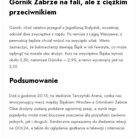
Górnik Zabrze na fali, ale z ciężkim
przeciwnikiem
Górnik, choć ostatnio przegrał z Jagiellonią Białystok, wcześniej
odniósł dwa zwycięstwa z rzędu. Po remisie z Legią Warszawa, z
pewnością będzie chciał wrócić na zwycięski szlak. Warto
zaznaczyć, że bukmacherzy stawiają Śląsk w roli faworyta, co może
wpłynąć na morale obu drużyn. Kurs na zwycięstwo Śląska wynosi
około 2,50, natomiast Górnika – 2,90, a remis wyceniany jest na
3,35.
Podsumowanie
Dziś o godzinie 20:15, na stadionie Tarczyński Arena, czeka nas
emocjonujący mecz między Śląskiem Wrocław a Górnikiem Zabrze.
Obie drużyny zostaną poddane ogromnej presji, a wynik tego
pojedynku może mieć kluczowe znaczenie dla przyszłości zarówno
jednych, jak i drugich. Serdecznie zapraszamy do śledzenia relacji
na GOL24, a także do oglądania spotkania w telewizji i internecie.