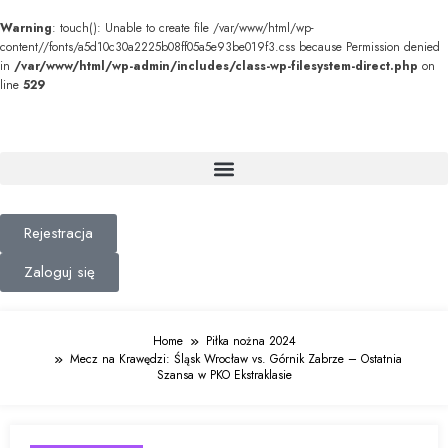
Warning
: touch(): Unable to create file /var/www/html/wp-
content//fonts/a5d10c30a2225b08ff05a5e93be019f3.css because Permission denied
in
/var/www/html/wp-admin/includes/class-wp-filesystem-direct.php
on
line
529
Rejestracja
Zaloguj się
Home
Piłka nożna 2024
Mecz na Krawędzi: Śląsk Wrocław vs. Górnik Zabrze – Ostatnia
Szansa w PKO Ekstraklasie