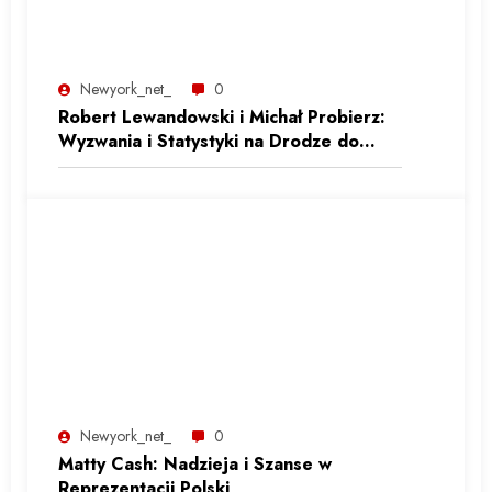
Newyork_net_
0
Robert Lewandowski i Michał Probierz:
Wyzwania i Statystyki na Drodze do
Reprezentacyjnej Formy
Newyork_net_
0
Matty Cash: Nadzieja i Szanse w
Reprezentacji Polski